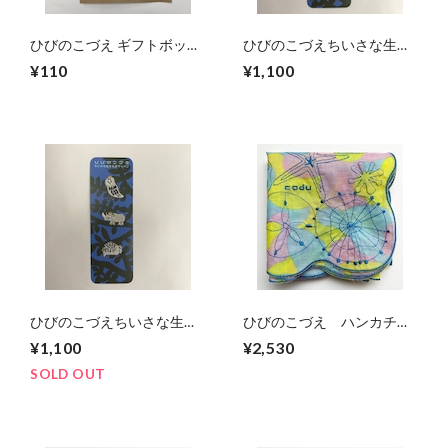
ひびのこづえ ギフトボック
ひびのこづえちいさな生き
スセット（HAPPY
ものワッペン（アライグ
¥110
¥1,100
VALENTINE)
マ、パンダ、アザラシ)
ひびのこづえちいさな生き
ひびのこづえ ハンカチ
ものワッペン（フクロウ、
「クラゲ」（ブルー）
¥1,100
¥2,530
サイ、ハリネズミ)
SOLD OUT